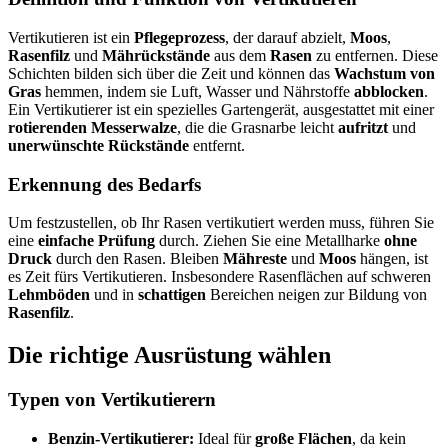
Vertikutieren ist ein
Pflegeprozess
, der darauf abzielt,
Moos
,
Rasenfilz
und
Mährückstände
aus dem
Rasen
zu entfernen. Diese
Schichten bilden sich über die Zeit und können das
Wachstum von
Gras
hemmen, indem sie Luft, Wasser und Nährstoffe
abblocken
.
Ein Vertikutierer ist ein spezielles Gartengerät, ausgestattet mit einer
rotierenden Messerwalze
, die die Grasnarbe leicht
aufritzt
und
unerwünschte Rückstände
entfernt.
Erkennung des Bedarfs
Um festzustellen, ob Ihr Rasen vertikutiert werden muss, führen Sie
eine
einfache Prüfung
durch. Ziehen Sie eine Metallharke
ohne
Druck
durch den Rasen. Bleiben
Mähreste
und
Moos
hängen, ist
es Zeit fürs Vertikutieren. Insbesondere Rasenflächen auf schweren
Lehmböden
und in
schattigen
Bereichen neigen zur Bildung von
Rasenfilz
.
Die richtige Ausrüstung wählen
Typen von Vertikutierern
Benzin-Vertikutierer:
Ideal für
große Flächen
, da kein