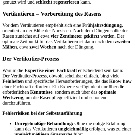
genutzt wird und
schlecht regenerieren
kann.
Vertikutieren – Vorbereitung des Rasens
Vor dem Vertikutieren empfiehlt sich eine
Frühjahrsdüngung
,
orientiert an der Blüte der Narzissen. Nach dem Düngen sollte der
Rasen zunächst auf etwa
vier Zentimeter gekürzt
werden. Der
optimale Zeitpunkt für das Vertikutieren ist dann nach dem
zweiten
Mähen
, etwa
zwei Wochen
nach der Düngung.
Der Vertikutier-Prozess
Warum die
Expertise einer Fachkraft
entscheidend sein kann:
Der Vertikutier-Prozess, obwohl scheinbar einfach, birgt viele
Feinheiten
und spezifische Herausforderungen, die das
Know-how
einer Fachkraft erfordern. Ein Experte verfügt nicht nur über die
erforderlichen
Kenntnisse
, sondern auch über das
optimale
Werkzeug
, um die Rasenpflege effizient und schonend
durchzuführen.
Fehlerrisiken bei der Selbstausführung
Unregelmäßige Behandlung:
Ohne die nötige Erfahrung
kann das Vertikutieren
ungleichmäßig
erfolgen, was zu einer
ungleichmäßigen Grasnarbe
führt.