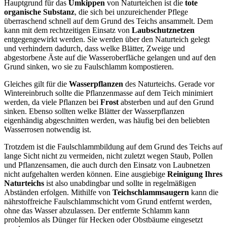
Hauptgrund für das
Umkippen
von Naturteichen ist die
tote
organische Substanz
, die sich bei unzureichender Pflege
überraschend schnell auf dem Grund des Teichs ansammelt. Dem
kann mit dem rechtzeitigen Einsatz von
Laubschutznetzen
entgegengewirkt werden. Sie werden über den Naturteich gelegt
und verhindern dadurch, dass welke Blätter, Zweige und
abgestorbene Äste auf die Wasseroberfläche gelangen und auf den
Grund sinken, wo sie zu Faulschlamm kompostieren.
Gleiches gilt für die
Wasserpflanzen
des Naturteichs. Gerade vor
Wintereinbruch sollte die Pflanzenmasse auf dem Teich minimiert
werden, da viele Pflanzen bei
Frost
absterben und auf den Grund
sinken. Ebenso sollten welke Blätter der Wasserpflanzen
eigenhändig abgeschnitten werden, was häufig bei den beliebten
Wasserrosen notwendig ist.
Trotzdem ist die Faulschlammbildung auf dem Grund des Teichs auf
lange Sicht nicht zu vermeiden, nicht zuletzt wegen Staub, Pollen
und Pflanzensamen, die auch durch den Einsatz von Laubnetzen
nicht aufgehalten werden können. Eine ausgiebige
Reinigung Ihres
Naturteichs
ist also unabdingbar und sollte in regelmäßigen
Abständen erfolgen. Mithilfe von
Teichschlammsaugern
kann die
nährstoffreiche Faulschlammschicht vom Grund entfernt werden,
ohne das Wasser abzulassen. Der entfernte Schlamm kann
problemlos als Dünger für Hecken oder Obstbäume eingesetzt