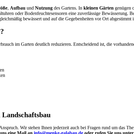
öße
,
Aufbau
und
Nutzung
des Gartens. In
kleinen Gärten
genügen of
altuhren oder Bodenfeuchtesensoren eine zuverlässige Bewässerung. Be
 gleichmäßig bewässert und auf die Gegebenheiten vor Ort abgestimmt i
n?
brauch im Garten deutlich reduzieren. Entscheidend ist, die vorhande
en
zen
 Landschaftsbau
 Anspruch. Wir stehen Ihnen jederzeit auch bei Fragen rund um das Th
uns eine Mail an
info@menke-galabau.de
oder rufen Sie uns unter