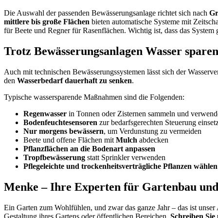
Die Auswahl der passenden Bewässerungsanlage richtet sich nach
Gr
mittlere bis große Flächen
bieten automatische Systeme mit Zeitsch
für Beete und Regner für Rasenflächen. Wichtig ist, dass das System
Trotz Bewässerungsanlagen Wasser spare
Auch mit technischen Bewässerungssystemen lässt sich der Wasserver
den
Wasserbedarf dauerhaft zu senken
.
Typische wassersparende Maßnahmen sind die Folgenden:
Regenwasser
in Tonnen oder Zisternen sammeln und verwend
Bodenfeuchtesensoren
zur bedarfsgerechten Steuerung einset
Nur morgens bewässern
, um Verdunstung zu vermeiden
Beete und offene Flächen mit
Mulch
abdecken
Pflanzflächen an die Bodenart anpassen
Tropfbewässerung
statt Sprinkler verwenden
Pflegeleichte und trockenheitsverträgliche Pflanzen wählen
Menke – Ihre Experten für Gartenbau und
Ein Garten zum Wohlfühlen, und zwar das ganze Jahr – das ist unser
Gestaltung ihres Gartens oder öffentlichen Bereichen.
Schreiben Sie 