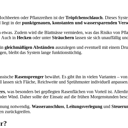
ochbeeten oder Pflanzreihen ist der
Tröpfchenschlauch
. Dieses Syste
 liegt in der
punktgenauen, konstanten und wassersparenden Vers
etwas. Zudem wird die Blattnässe vermieden, was das Risiko von Pflan
. Auch in
Hecken
oder unter
Sträuchern
lassen sie sich unauffällig un
 in
gleichmäßigen Abständen
auszulegen und eventuell mit einem Dru
en, bleibt das System lange funktionstüchtig.
assische
Rasensprenger
bewährt. Es gibt ihn in vielen Varianten – vo
 lassen sich Fläche, Reichweite und Sprühmuster individuell anpassen
ers
, was besonders bei gepflegten Rasenflächen von Vorteil ist. Allerdin
der Wind. Daher sollte der Einsatz auf die frühen Morgenstunden besc
Planung notwendig.
Wasseranschluss
,
Leitungsverlegung
und
Steuerun
ben zurückgreifen.
ir?