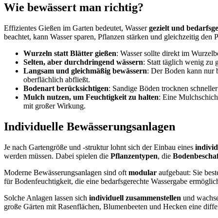
Wie bewässert man richtig?
Effizientes Gießen im Garten bedeutet, Wasser
gezielt und bedarfsg
beachtet, kann Wasser sparen, Pflanzen stärken und gleichzeitig den 
Wurzeln statt Blätter gießen
: Wasser sollte direkt im Wurzel
Selten, aber durchdringend wässern
: Statt täglich wenig zu
Langsam und gleichmäßig bewässern
: Der Boden kann nur 
oberflächlich abfließt.
Bodenart berücksichtigen
: Sandige Böden trocknen schneller
Mulch nutzen, um Feuchtigkeit zu halten
: Eine Mulchschich
mit großer Wirkung.
Individuelle Bewässerungsanlagen
Je nach Gartengröße und -struktur lohnt sich der Einbau eines
indivi
werden müssen. Dabei spielen die
Pflanzentypen
, die
Bodenbeschaf
Moderne Bewässerungsanlagen sind oft
modular
aufgebaut: Sie bes
für Bodenfeuchtigkeit, die eine bedarfsgerechte Wassergabe ermögli
Solche Anlagen lassen sich
individuell zusammenstellen
und wachsen
große Gärten mit Rasenflächen, Blumenbeeten und Hecken eine diffe