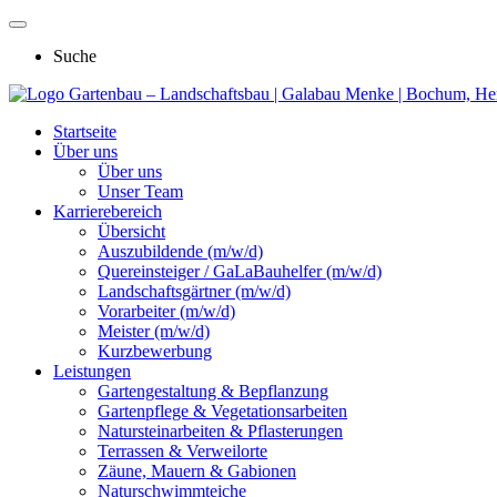
Suche
Gartenbau – Landschaftsbau | Galabau Menke | Bochum, He
Startseite
Über uns
Über uns
Unser Team
Karrierebereich
Übersicht
Auszubildende (m/w/d)
Quereinsteiger / GaLaBauhelfer (m/w/d)
Landschaftsgärtner (m/w/d)
Vorarbeiter (m/w/d)
Meister (m/w/d)
Kurzbewerbung
Leistungen
Gartengestaltung & Bepflanzung
Gartenpflege & Vegetationsarbeiten
Natursteinarbeiten & Pflasterungen
Terrassen & Verweilorte
Zäune, Mauern & Gabionen
Naturschwimmteiche