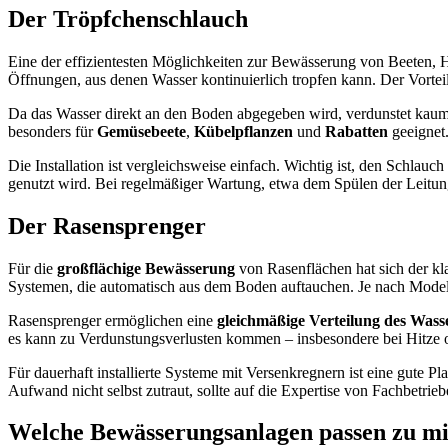
Der Tröpfchenschlauch
Eine der effizientesten Möglichkeiten zur Bewässerung von Beeten, H
Öffnungen, aus denen Wasser kontinuierlich tropfen kann. Der Vorteil
Da das Wasser direkt an den Boden abgegeben wird, verdunstet kaum 
besonders für
Gemüsebeete
,
Kübelpflanzen
und
Rabatten
geeignet
Die Installation ist vergleichsweise einfach. Wichtig ist, den Schlauch
genutzt wird. Bei regelmäßiger Wartung, etwa dem Spülen der Leitung
Der Rasensprenger
Für die
großflächige Bewässerung
von Rasenflächen hat sich der kl
Systemen, die automatisch aus dem Boden auftauchen. Je nach Modell
Rasensprenger ermöglichen eine
gleichmäßige Verteilung des Wass
es kann zu Verdunstungsverlusten kommen – insbesondere bei Hitze o
Für dauerhaft installierte Systeme mit Versenkregnern ist eine gute 
Aufwand nicht selbst zutraut, sollte auf die Expertise von Fachbetrie
Welche Bewässerungsanlagen passen zu m