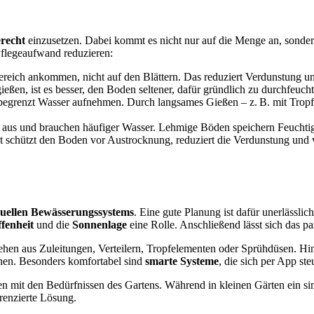
erecht
einzusetzen. Dabei kommt es nicht nur auf die Menge an, sonde
Pflegeaufwand reduzieren:
bereich ankommen, nicht auf den Blättern. Das reduziert Verdunstung u
 gießen, ist es besser, den Boden seltener, dafür gründlich zu durchfeuc
begrenzt Wasser aufnehmen. Durch langsames Gießen – z. B. mit Tropfs
 aus und brauchen häufiger Wasser. Lehmige Böden speichern Feuchtigke
t schützt den Boden vor Austrocknung, reduziert die Verdunstung und v
duellen Bewässerungssystems
. Eine gute Planung ist dafür unerlässli
fenheit
und die
Sonnenlage
eine Rolle. Anschließend lässt sich das p
tehen aus Zuleitungen, Verteilern, Tropfelementen oder Sprühdüsen. 
chen. Besonders komfortabel sind
smarte Systeme
, die sich per App st
 mit den Bedürfnissen des Gartens. Während in kleinen Gärten ein sim
renzierte Lösung.