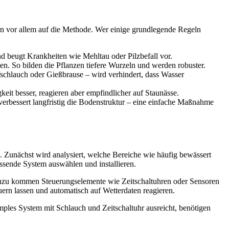
rn vor allem auf die Methode. Wer einige grundlegende Regeln
nd beugt Krankheiten wie Mehltau oder Pilzbefall vor.
hten. So bilden die Pflanzen tiefere Wurzeln und werden robuster.
chlauch oder Gießbrause – wird verhindert, dass Wasser
it besser, reagieren aber empfindlicher auf Staunässe.
erbessert langfristig die Bodenstruktur – eine einfache Maßnahme
ch. Zunächst wird analysiert, welche Bereiche wie häufig bewässert
assende System auswählen und installieren.
Hinzu kommen Steuerungselemente wie Zeitschaltuhren oder Sensoren
euern lassen und automatisch auf Wetterdaten reagieren.
ples System mit Schlauch und Zeitschaltuhr ausreicht, benötigen